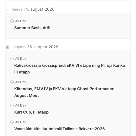
14. august 2026
Reede
All Day
Summer Bash, drift
15. august 2026
Laupäev
All Day
Rahvakrossi ja krossisprindi EKV VI etapp ning Piiroja Karika
III etapp
All Day
Kiirendus, EMV IV ja EKV V etapp Ghost Performance
August Meet
All Day
Kart Cup, III etapp
All Day
Vanasõidukite Juubeliralli Tallinn – Rakvere 2026