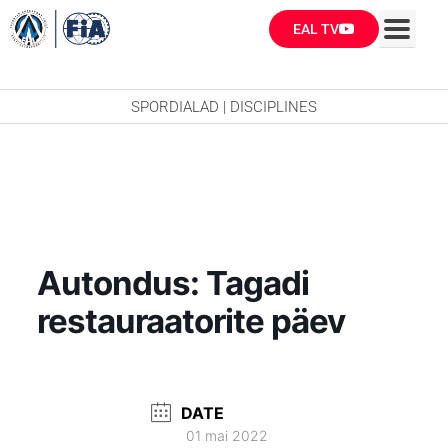
Skip
EAL TV
to
content
SPORDIALAD | DISCIPLINES
Autondus: Tagadi
restauraatorite päev
DATE
01 mai 2022