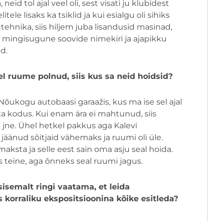
id tol ajal veel oli, sest visati ju klubidest
tele lisaks ka tsiklid ja kui esialgu oli sihiks
tehnika, siis hiljem juba lisandusid masinad,
ka mingisugune soovide nimekiri ja ajapikku
ud.
 ruume polnud, siis kus sa neid hoidsid?
Nõukogu autobaasi garaažis, kus ma ise sel ajal
ka kodus. Kui enam ära ei mahtunud, siis
jne. Ühel hetkel pakkus aga Kalevi
jäänud sõitjaid vähemaks ja ruumi oli üle.
aksta ja selle eest sain oma asju seal hoida.
is teine, aga õnneks seal ruumi jagus.
sisemalt ringi vaatama, et leida
korraliku ekspositsioonina kõike esitleda?