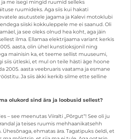
 ja me isegi mingid ruumid selleks
äituse ruumideks. Aga siis kui hakati
evatele asutustele jagama ja Kalevi motoklubi
nendega siiski kokkuleppele me ei saanud. Oli
namäel, ja see oleks olnud hea koht, aga jäin
sellest ilma. Ellamaa elektrijaama variant kerkis
 2005. aasta, olin ühel kunstioksjonil ning
ega mainisin ka, et teeme sellist muuseumi,
i siis ütleski, et mul on teile hästi äge hoone
da 2005. aasta veebruaris vaatama ja esmane
rööstitu. Ja siis äkki kerkib silme ette selline
ma olukord sind ära ja loobusid sellest?
es – see meenutas Viiralti „Põrgut“! See oli ju
põrandal ja teises ruumis mehhaanikatsehh
a. Ühesõnaga, ehmatas ära. Tagatipuks öeldi, et
s ma mõistsin, et siia ma ei tule. Aga ootasin