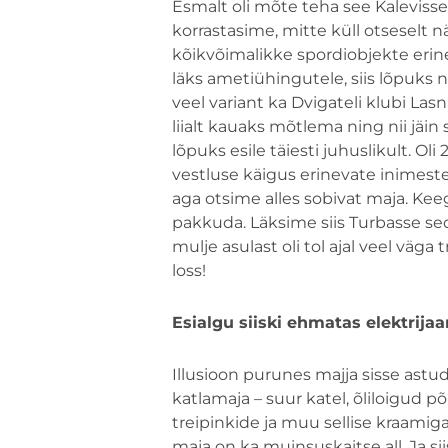
Esmalt oli mõte teha see Kalevisse
korrastasime, mitte küll otseselt n
kõikvõimalikke spordiobjekte erin
läks ametiühingutele, siis lõpuks 
veel variant ka Dvigateli klubi Las
liialt kauaks mõtlema ning nii jäin 
lõpuks esile täiesti juhuslikult. Oli
vestluse käigus erinevate inimest
aga otsime alles sobivat maja. Keeg
pakkuda. Läksime siis Turbasse se
mulje asulast oli tol ajal veel väga t
loss!
Esialgu siiski ehmatas elektrijaa
Illusioon purunes majja sisse astud
katlamaja – suur katel, õliloigud 
treipinkide ja muu sellise kraamig
maja on ka muinsuskaitse all. Ja sii