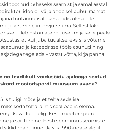
sid tootnud tehaseks saamist ja samal aastal
direktori idee oli välja anda sel puhul raamat
hatajana töötanud isalt, kes andis ülesande
a ja veterane intervjueerima. Sellest läks
eedrisse tuleb Estoniate muuseum ja selle peale
otsustas, et kui juba tuuakse, eks siis võtame
t saabunud ja kateedrisse tööle asunud ning
asjadega tegeleda – vastu võtta, kirja panna
e nö teadlikult võidusõidu ajalooga seotud
ükskord mootorispordi muuseum avada?
 Siis tuligi mõte ja et teha seda isa
t miks seda teha ja mis seal peaks olema.
engukava. Idee oligi Eesti mootorispordi
ne ja säilitamine. Eesti spordimuuseumisse
i tsiklid mahtunud. Ja siis 1990-ndate algul