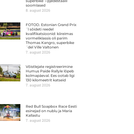
superbike´i pjedestaalil
soomlased
8. august 2026
FOTOD. Estonian Grand Prix
´l sõideti reedel
kvalifikatsioonid: kiireimas
vormeliklassis oli parim
Thomas Kangro, superbike
´del Ville Valtonen
7. august 2026
Võistlejate registreerimine
Humus Paide Rallyle lõpeb
kolmapäeval. Ees ootab ligi
130 kilomeetrit katseid
7. august 2026
Red Bull Soapbox Race Eesti
esinejad on nublu ja Maria
Kallastu
7. august 2026