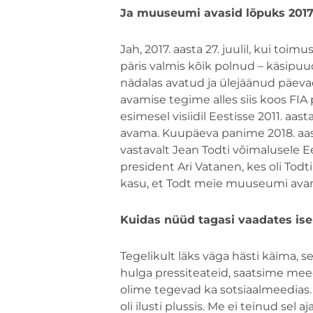
Ja muuseumi avasid lõpuks 2017.
Jah, 2017. aasta 27. juulil, kui toi
päris valmis kõik polnud – käsipuud
nädalas avatud ja ülejäänud päeva
avamise tegime alles siis koos FIA 
esimesel visiidil Eestisse 2011. aast
avama. Kuupäeva panime 2018. aa
vastavalt Jean Todti võimalusele Ees
president Ari Vatanen, kes oli Todt
kasu, et Todt meie muuseumi ava
Kuidas nüüd tagasi vaadates is
Tegelikult läks väga hästi käima, 
hulga pressiteateid, saatsime meed
olime tegevad ka sotsiaalmeedias. K
oli ilusti plussis. Me ei teinud sel