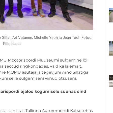
illat, Ari Vatanen, Michelle Yeoh ja Jean Todt. Fotod:
Pille Russi
MU Mootorispordi Muuseumi sulgemine lõi
ga seotud ringkondades, vaid ka laiemalt.
me MOMU asutaja ja tegevjuhi Arno Sillatiga
ni selle sulgemiseni viinud otsuseni.
torispordi ajaloo kogumisele suunas sind
aastal tähistas Tallinna Autoremondi Katsetehas