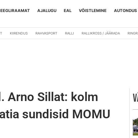
REEGLIRAAMAT
AJALUGU
EAL
VÕISTLEMINE
AUTONDUS
T
KIIRENDUS
RAHVASPORT
RALLI
RALLIKROSS / JÄÄRADA
RING
Arno Sillat: kolm
V
raatia sundisid MOMU