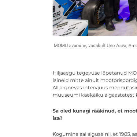
MOMU avamine, vasakult Uno Aava, Arno S
Hiljaaegu tegevuse lõpetanud MO
laineid mitte ainult mootorispordi
Alljärgnevas intervjuus meenutasi
muuseumi käekäiku algaastatest ku
Sa oled kunagi rääkinud, et moo
isa?
Kogumine sai alguse nii, et 1985. 