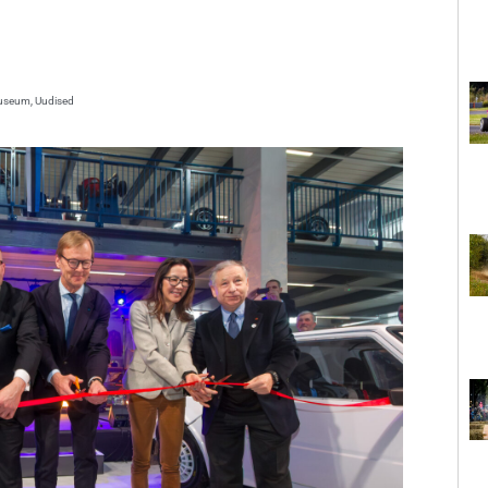
uuseum
,
Uudised