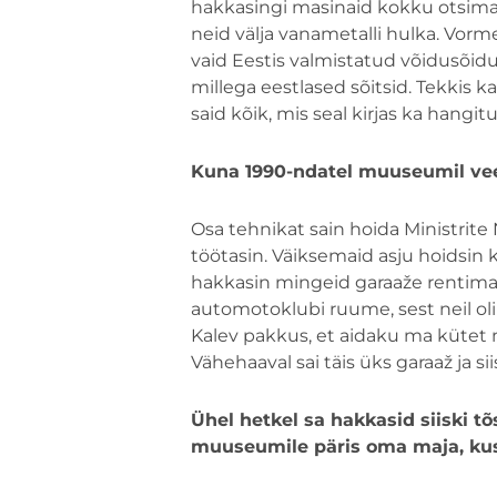
hakkasingi masinaid kokku otsima, ne
neid välja vanametalli hulka. Vormeli
vaid Eestis valmistatud võidusõidu
millega eestlased sõitsid. Tekkis 
said kõik, mis seal kirjas ka hangit
Kuna 1990-ndatel muuseumil veel
Osa tehnikat sain hoida Ministrite 
töötasin. Väiksemaid asju hoidsin 
hakkasin mingeid garaaže rentima 
automotoklubi ruume, sest neil oli 
Kalev pakkus, et aidaku ma kütet m
Vähehaaval sai täis üks garaaž ja si
Ühel hetkel sa hakkasid siiski tõ
muuseumile päris oma maja, kus 