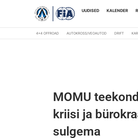
Skip
to
UUDISED
KALENDER
content
4×4 OFFROAD
AUTOKROSS/VEOAUTOD
DRIFT
KAR
MOMU teekond. 
kriisi ja bürok
sulgema