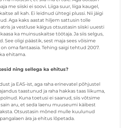
a me siiski ei soovi. Liiga suur, liiga kaugel,
itse all kah. Ei leidnud ühtegi plussi. Nii jäigi
d. Aga kaks aastat hiljem sattusin tolle
tris ja vestluse käigus otsustasin siiski uuesti
asa ka muinsuskaitse töötaja. Ja siis selgus,
d. See oligi päästik, sest maja sees võisime
 on oma fantaasia. Tehing saigi tehtud 2007.
 ka ehitama.
esid ning sellega ka ehitus?
dust ja EAS-ist, aga raha erinevatel põhjustel
 majandus taastunud ja raha hakkas taas liikuma,
olnud. Kuna toetusi ei saanud, siis võtsime
 sain aru, et seda laenu muuseumi käibest
maksta. Otsustasin mõned mulle kuulunud
 pangalaen ära ja ehitus lõpetada.