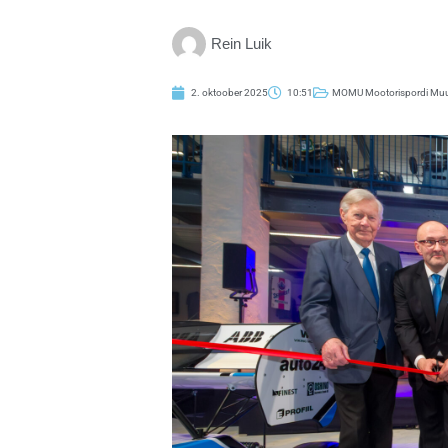
Rein Luik
2. oktoober 2025
10:51
MOMU Mootorispordi M