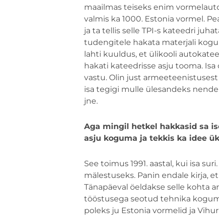
maailmas teiseks enim vormelauto
valmis ka 1000. Estonia vormel. Pea
ja ta tellis selle TPI-s kateedri ju
tudengitele hakata materjali kogum
lahti kuuldus, et ülikooli autokat
hakati kateedrisse asju tooma. Isa 
vastu. Olin just armeeteenistuses
isa tegigi mulle ülesandeks nende 
jne.
Aga mingil hetkel hakkasid sa is
asju koguma ja tekkis ka idee 
See toimus 1991. aastal, kui isa suri.
mälestuseks. Panin endale kirja, e
Tänapäeval öeldakse selle kohta ar
tööstusega seotud tehnika kogumi
poleks ju Estonia vormelid ja Vihur