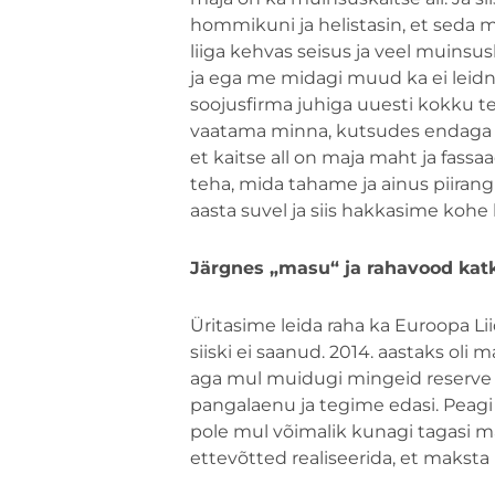
hommikuni ja helistasin, et seda maj
liiga kehvas seisus ja veel muinsuska
ja ega me midagi muud ka ei leidnu
soojusfirma juhiga uuesti kokku tea
vaatama minna, kutsudes endaga ka
et kaitse all on maja maht ja fassaa
teha, mida tahame ja ainus piirang
aasta suvel ja siis hakkasime kohe
Järgnes „masu“ ja rahavood katk
Üritasime leida raha ka Euroopa Lii
siiski ei saanud. 2014. aastaks oli
aga mul muidugi mingeid reserve p
pangalaenu ja tegime edasi. Peagi
pole mul võimalik kunagi tagasi 
ettevõtted realiseerida, et maksta