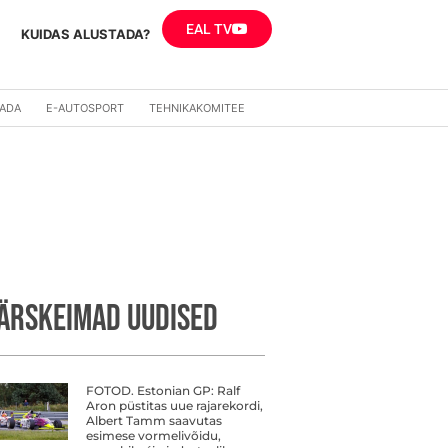
EAL TV
KUIDAS ALUSTADA?
RADA
E-AUTOSPORT
TEHNIKAKOMITEE
ÄRSKEIMAD UUDISED
FOTOD. Estonian GP: Ralf
Aron püstitas uue rajarekordi,
Albert Tamm saavutas
esimese vormelivõidu,