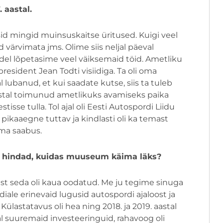
 aastal.
musid mingid muinsuskaitse üritused. Kuigi veel
 värvimata jms. Olime siis neljal päeval
del lõpetasime veel väiksemaid töid. Ametliku
president Jean Todti visiidiga. Ta oli oma
al lubanud, et kui saadate kutse, siis ta tuleb
stal toimunud ametlikuks avamiseks paika
tisse tulla. Tol ajal oli Eesti Autospordi Liidu
i pikaaegne tuttav ja kindlasti oli ka temast
ma saabus.
e hindad, kuidas muuseum käima läks?
sest seda oli kaua oodatud. Me ju tegime sinuga
iale erinevaid lugusid autospordi ajaloost ja
ülastatavus oli hea ning 2018. ja 2019. aastal
 ajal suuremaid investeeringuid, rahavoog oli