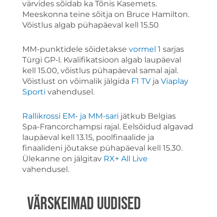
värvides sõidab ka Tõnis Kasemets.
Meeskonna teine sõitja on Bruce Hamilton.
Võistlus algab pühapäeval kell 15.50
MM-punktidele sõidetakse
vormel 1
sarjas
Türgi GP-l. Kvalifikatsioon algab laupäeval
kell 15.00, võistlus pühapäeval samal ajal.
Võistlust on võimalik jälgida
F1 TV
ja
Viaplay
Sporti
vahendusel.
Rallikrossi EM- ja MM-sari
jätkub Belgias
Spa-Francorchampsi rajal. Eelsõidud algavad
laupäeval kell 13.15, poolfinaalide ja
finaalideni jõutakse pühapäeval kell 15.30.
Ülekanne on jälgitav
RX+ All Live
vahendusel.
VÄRSKEIMAD UUDISED