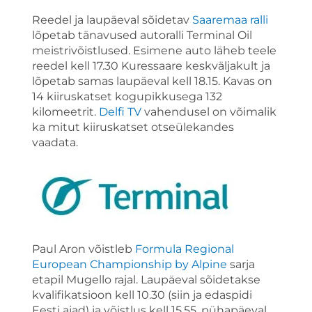
Reedel ja laupäeval sõidetav
Saaremaa ralli
lõpetab tänavused autoralli Terminal Oil
meistrivõistlused. Esimene auto läheb teele
reedel kell 17.30 Kuressaare keskväljakult ja
lõpetab samas laupäeval kell 18.15. Kavas on
14 kiiruskatset kogupikkusega 132
kilomeetrit.
Delfi TV
vahendusel on võimalik
ka mitut kiiruskatset otseülekandes
vaadata.
Paul Aron võistleb
Formula Regional
European Championship by Alpine
sarja
etapil Mugello rajal. Laupäeval sõidetakse
kvalifikatsioon kell 10.30 (siin ja edaspidi
Eesti ajad) ja võistlus kell 15.55, pühapäeval