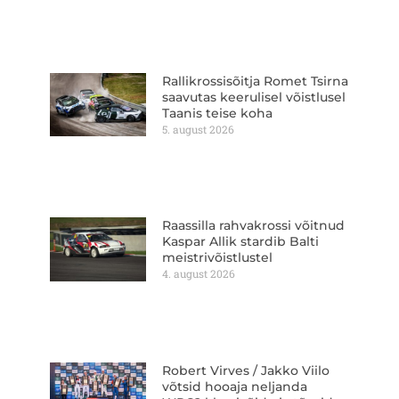
Rallikrossisõitja Romet Tsirna
saavutas keerulisel võistlusel
Taanis teise koha
5. august 2026
Raassilla rahvakrossi võitnud
Kaspar Allik stardib Balti
meistrivõistlustel
4. august 2026
Robert Virves / Jakko Viilo
võtsid hooaja neljanda