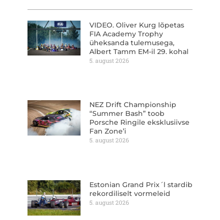
VIDEO. Oliver Kurg lõpetas
FIA Academy Trophy
üheksanda tulemusega,
Albert Tamm EM-il 29. kohal
5. august 2026
NEZ Drift Championship
“Summer Bash” toob
Porsche Ringile eksklusiivse
Fan Zone’i
5. august 2026
Estonian Grand Prix´l stardib
rekordiliselt vormeleid
5. august 2026