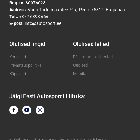
Reg. nr:
80076023
Aadress:
Vana-Tartu maantee 79a, Peetri 75312, Harjumaa
Tel.:
+372 6398 666
E-post:
info@autosport.ee
Olulised lingid
Olulised lehed
Kontaktid
EAL-i ametlikud teated
Privaatsuspoliitika
Uudised
Küpsised
Meedia
Jälgi Eesti Autospordi Liitu ka:
F
Y
I
a
o
n
c
u
s
e
t
t
b
u
a
o
b
g
o
e
r
k
a
© Kõik õigused on reserveeritud Eesti Autospordi Liidule