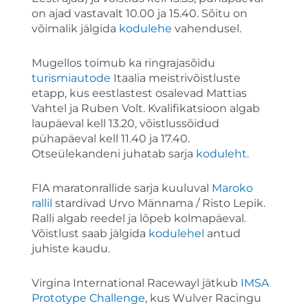
on ajad vastavalt 10.00 ja 15.40. Sõitu on
võimalik jälgida
kodulehe
vahendusel.
Mugellos toimub ka ringrajasõidu
turismiautode
Itaalia meistrivõistluste
etapp, kus eestlastest osalevad Mattias
Vahtel ja Ruben Volt. Kvalifikatsioon algab
laupäeval kell 13.20, võistlussõidud
pühapäeval kell 11.40 ja 17.40.
Otseülekandeni juhatab sarja
koduleht
.
FIA maratonrallide sarja kuuluval
Maroko
rallil
stardivad Urvo Männama / Risto Lepik.
Ralli algab reedel ja lõpeb kolmapäeval.
Võistlust saab jälgida
kodulehel
antud
juhiste kaudu.
Virgina International Racewayl jätkub
IMSA
Prototype Challenge
, kus Wulver Racingu