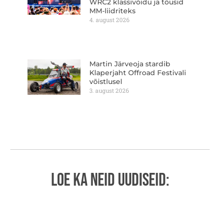
WRC2 klassivõidu ja tõusid
MM-liidriteks
4. august 2026
Martin Järveoja stardib
Klaperjaht Offroad Festivali
võistlusel
3. august 2026
LOE KA NEID UUDISEID: