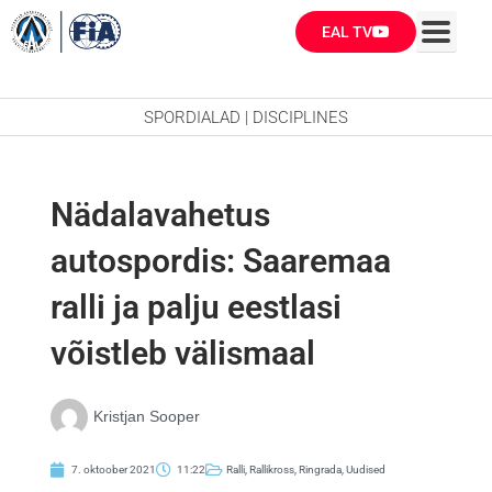
Skip
EAL TV
to
content
SPORDIALAD | DISCIPLINES
Nädalavahetus
autospordis: Saaremaa
ralli ja palju eestlasi
võistleb välismaal
Kristjan Sooper
7. oktoober 2021
11:22
Ralli
,
Rallikross
,
Ringrada
,
Uudised