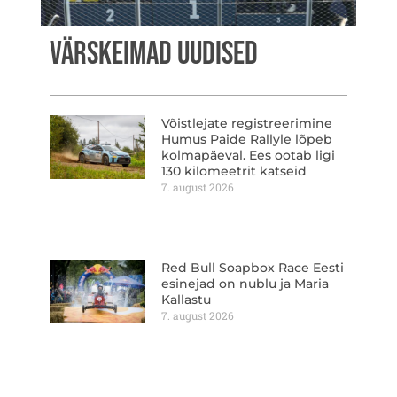
VÄRSKEIMAD UUDISED
Võistlejate registreerimine
Humus Paide Rallyle lõpeb
kolmapäeval. Ees ootab ligi
130 kilomeetrit katseid
7. august 2026
Red Bull Soapbox Race Eesti
esinejad on nublu ja Maria
Kallastu
7. august 2026