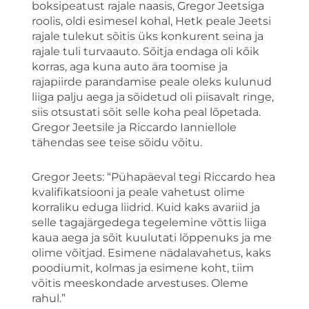
boksipeatust rajale naasis, Gregor Jeetsiga
roolis, oldi esimesel kohal, Hetk peale Jeetsi
rajale tulekut sõitis üks konkurent seina ja
rajale tuli turvaauto. Sõitja endaga oli kõik
korras, aga kuna auto ära toomise ja
rajapiirde parandamise peale oleks kulunud
liiga palju aega ja sõidetud oli piisavalt ringe,
siis otsustati sõit selle koha peal lõpetada.
Gregor Jeetsile ja Riccardo Ianniellole
tähendas see teise sõidu võitu.
Gregor Jeets: “Pühapäeval tegi Riccardo hea
kvalifikatsiooni ja peale vahetust olime
korraliku eduga liidrid. Kuid kaks avariid ja
selle tagajärgedega tegelemine võttis liiga
kaua aega ja sõit kuulutati lõppenuks ja me
olime võitjad. Esimene nädalavahetus, kaks
poodiumit, kolmas ja esimene koht, tiim
võitis meeskondade arvestuses. Oleme
rahul.”