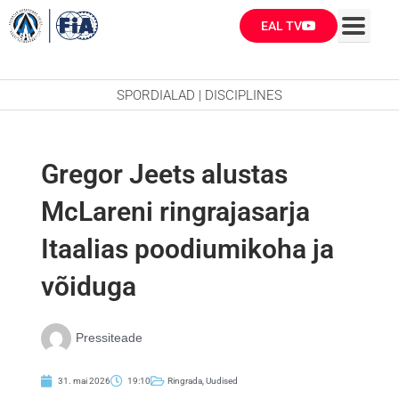
Skip
EAL TV
to
content
SPORDIALAD | DISCIPLINES
Gregor Jeets alustas
McLareni ringrajasarja
Itaalias poodiumikoha ja
võiduga
Pressiteade
31. mai 2026
19:10
Ringrada
,
Uudised