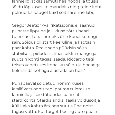
Ianniello jätkas samuti hea hooga ja tõusis
sõidu lõpuosas kolmandaks ning teine koht
polnud ka kaugel kuid sõit sai enne läbi.
Gregor Jeets: “Kvalifikatsioonis ei saanud
punaste lippude ja liikluse tõttu head
tulemust teha, õnneks ühe korraliku ringi
sain. Sõidus oli start keeruline ja kaotasin
paar kohta. Peale seda püüdsin sõita
stabiilselt, pidades silmas pikka mängu ja
suutsin kohti tagasi saada. Riccardo tegi
teises vahetuses korraliku sõidu ja hooaega
kolmanda kohaga alustada on hea.”
Pühapäeval sõidetud hommikuses
kvalifikatsioonis tegi parima tulemuse
Ianniello ja see tähendas parimat
stardikohta. Stardis andis Itaalia võidusõitja
küll kaks kohta ära, aga suutis ühe neist
tagasi võtta. Kui Target Racing auto peale