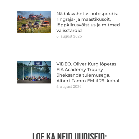
Nädalavahetus autospordis:
ringraja- ja maastikusõit,
lõppkiirusvõistlus ja mitmed
välisstardid
6. august 2026
VIDEO. Oliver Kurg lõpetas
FIA Academy Trophy
üheksanda tulemusega,
Albert Tamm EM-il 29. kohal
5. august 2026
LOE KA NEID UUDISEID: