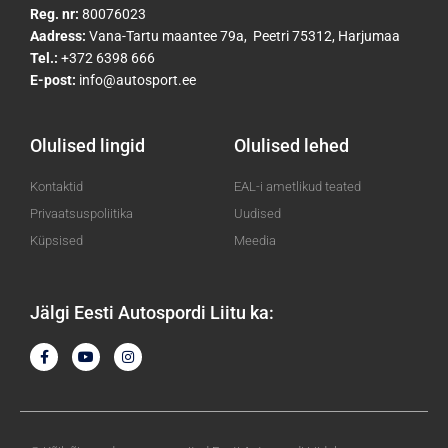
Reg. nr:
80076023
Aadress:
Vana-Tartu maantee 79a, Peetri 75312, Harjumaa
Tel.:
+372 6398 666
E-post:
info@autosport.ee
Olulised lingid
Olulised lehed
Kontaktid
EAL-i ametlikud teated
Privaatsuspoliitika
Uudised
Küpsised
Meedia
Jälgi Eesti Autospordi Liitu ka:
F
Y
I
a
o
n
c
u
s
e
t
t
b
u
a
o
b
g
o
e
r
k
a