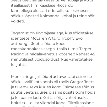
Jeets teeb sarjas kaasa terve hooaja ja koos
itaallasest tiimikaaslase Riccardo
Iannielloga alustati edukalt, kui esimeses
sõidus lõpetati kolmandal kohal ja teine sõit
võideti.
Tegemist on ringrajasarjaga, kus sõidetakse
identsete McLaren Arturo Trophy Evo
autodega. Jeets sõidab koos
meeskonnakaaslasega Itaalia tiimis Target
Racing ja nädalavahetus koosneb kahest 45
minutilisest võidusõidust, kus vahetatakse
ka juhti.
Monza ringrajal sõidetud avaetapi esimese
sõidu kvalifikatsioonis oli roolis Gregor Jeets
ja tulemuseks kuues koht. Esimeses sõidus
suutis Jeets suures plaanis positsiooni hoida
ja ka parandada. Kui ta sõitja vahetuseks
boksi tuli, oli ta viiendal kohal. Tiimikaaslane