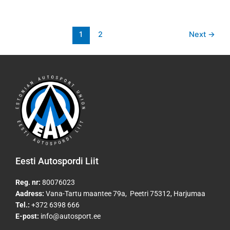
1
2
Next
→
Eesti Autospordi Liit
Reg. nr:
80076023
Aadress:
Vana-Tartu maantee 79a, Peetri 75312, Harjumaa
Tel.:
+372 6398 666
E-post:
info@autosport.ee