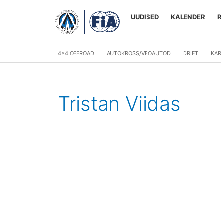
Skip
to
UUDISED
KALENDER
content
4×4 OFFROAD
AUTOKROSS/VEOAUTOD
DRIFT
KAR
Tristan Viidas