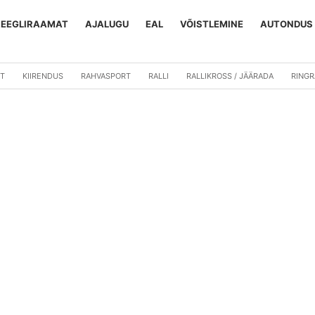
REEGLIRAAMAT
AJALUGU
EAL
VÕISTLEMINE
AUTONDUS
T
KIIRENDUS
RAHVASPORT
RALLI
RALLIKROSS / JÄÄRADA
RING