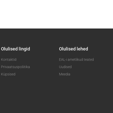
Olulised lingid
Olulised lehed
Kontaktid
EAL-i ametlikud teated
Privaatsuspoliitika
Uudised
Küpsised
Meedia