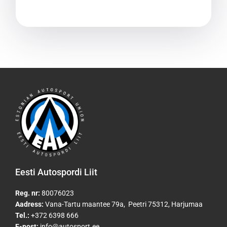
Eesti Autospordi Liit
Reg. nr:
80076023
Aadress:
Vana-Tartu maantee 79a, Peetri 75312, Harjumaa
Tel.:
+372 6398 666
E-post:
info@autosport.ee