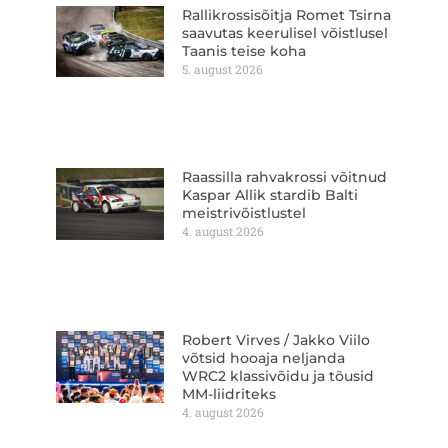
Rallikrossisõitja Romet Tsirna
saavutas keerulisel võistlusel
Taanis teise koha
5. august 2026
Raassilla rahvakrossi võitnud
Kaspar Allik stardib Balti
meistrivõistlustel
4. august 2026
Robert Virves / Jakko Viilo
võtsid hooaja neljanda
WRC2 klassivõidu ja tõusid
MM-liidriteks
4. august 2026