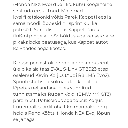
(Honda NSX Evo) duelliks, kuhu keegi teine
sekkuda ei suutnud. Mõlemad
kvalifikatsioonid võitis Parek Kappeti ees ja
samamoodi lõppesid nii sprint kui ka
põhisõit. Sprindis hoidis Kappet Parekit
finišini pinge all, põhisõidus aga kärises vahe
pikaks boksipeatusega, kus Kappet autot
käivitades aega kaotas.
Kiiruse poolest oli nende lähim konkurent
üle pika aja taas EVAL S-Link GT 2023 etapil
osalenud Kevin Korjus (Audi R8 LMS Evo2).
Sprinti startis ta kolmandalt kohalt ja
lõpetas neljandana, olles sunnitud
tunnistama ka Ruben Voldi (BMW M4 GT3)
paremust. Põhisõidus aga tõusis Korjus
kuuendalt stardikohalt kolmandaks ning
hoidis Reno Köötsi (Honda NSX Evo) lõpuni
selja taga.