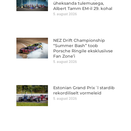
üheksanda tulemusega,
Albert Tamm EM-il 29. kohal
5. august 2026
NEZ Drift Championship
“Summer Bash” toob
Porsche Ringile eksklusiivse
Fan Zone’i
5. august 2026
Estonian Grand Prix´l stardib
rekordiliselt vormeleid
5. august 2026