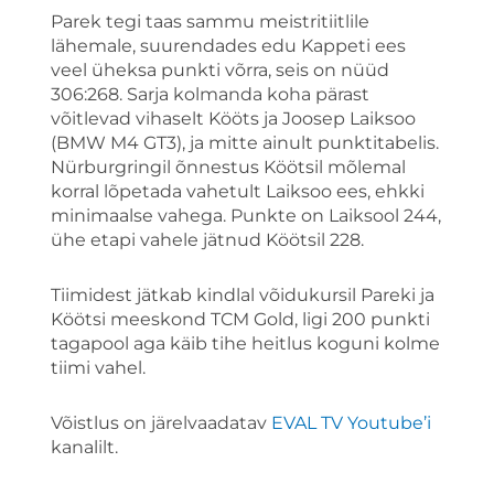
Parek tegi taas sammu meistritiitlile
lähemale, suurendades edu Kappeti ees
veel üheksa punkti võrra, seis on nüüd
306:268. Sarja kolmanda koha pärast
võitlevad vihaselt Kööts ja Joosep Laiksoo
(BMW M4 GT3), ja mitte ainult punktitabelis.
Nürburgringil õnnestus Köötsil mõlemal
korral lõpetada vahetult Laiksoo ees, ehkki
minimaalse vahega. Punkte on Laiksool 244,
ühe etapi vahele jätnud Köötsil 228.
Tiimidest jätkab kindlal võidukursil Pareki ja
Köötsi meeskond TCM Gold, ligi 200 punkti
tagapool aga käib tihe heitlus koguni kolme
tiimi vahel.
Võistlus on järelvaadatav
EVAL TV Youtube’i
kanalilt.