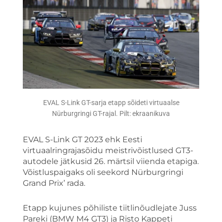
EVAL S-Link GT-sarja etapp sõideti virtuaalse
Nürburgringi GT-rajal. Pilt: ekraanikuva
EVAL S-Link GT 2023 ehk Eesti
virtuaalringrajasõidu meistrivõistlused GT3-
autodele jätkusid 26. märtsil viienda etapiga.
Võistluspaigaks oli seekord Nürburgringi
Grand Prix’ rada.
Etapp kujunes põhiliste tiitlinõudlejate Juss
Pareki (BMW M4 GT3) ja Risto Kappeti