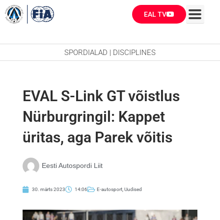
Skip
EAL TV
to
content
SPORDIALAD | DISCIPLINES
EVAL S-Link GT võistlus
Nürburgringil: Kappet
üritas, aga Parek võitis
Eesti Autospordi Liit
30. märts 2023
14:06
E-autosport
,
Uudised