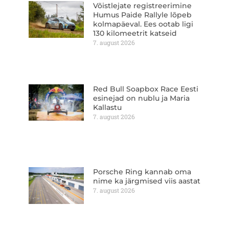
Võistlejate registreerimine
Humus Paide Rallyle lõpeb
kolmapäeval. Ees ootab ligi
130 kilomeetrit katseid
7. august 2026
Red Bull Soapbox Race Eesti
esinejad on nublu ja Maria
Kallastu
7. august 2026
Porsche Ring kannab oma
nime ka järgmised viis aastat
7. august 2026