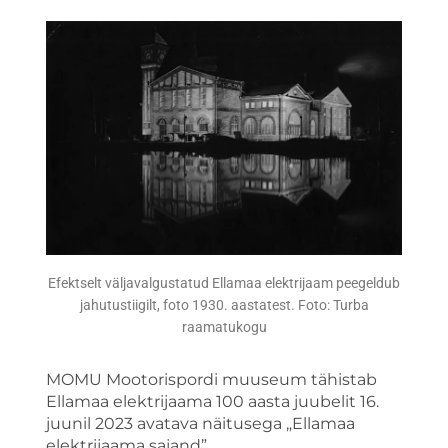
Efektselt väljavalgustatud Ellamaa elektrijaam peegeldub
jahutustiigilt, foto 1930. aastatest. Foto: Turba
raamatukogu
MOMU Mootorispordi muuseum tähistab
Ellamaa elektrijaama 100 aasta juubelit 16.
juunil 2023 avatava näitusega „Ellamaa
elektrijaama sajand”.