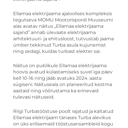
Ellamaa elektrijaama ajaloolises kompleksis
tegutseva MOMU Mootorispordi Muuseumi
aias avatav näitus „Ellamaa elektrijaama
sajand” annab ülevaate elektrijaama
arhitektuuri- ja ehitusloost, tutvustab jaama
ümber tekkinud Turba asula kujunemist
ning sedagi, kuidas turbast elekter sai.
Näitus on publikule Ellamaa elektrijaama
hoovis avatud külastamiseks suvel iga päev
kell 10-16 ning jääb avatuks 2024. aasta
sügiseni. Näituseala on planeeritud kestma
aastaid ning võõrustama ka erinevaid
tulevasi näituseid.
Riigi Turbatööstuse poolt rajatud ja käitatud
Ellamaa elektrijaam tänases Turba alevikus
on üks erilisemaid tööstusansambleid kogu