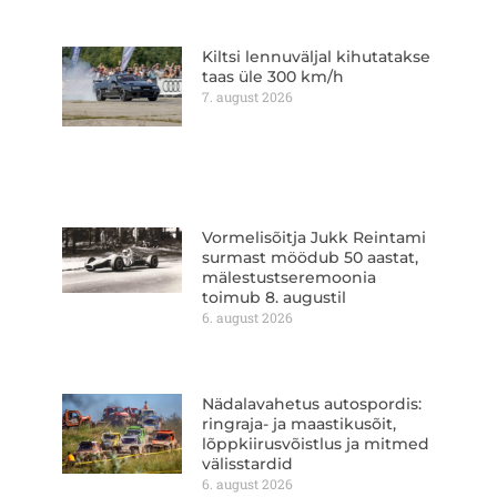
Kiltsi lennuväljal kihutatakse
taas üle 300 km/h
7. august 2026
Vormelisõitja Jukk Reintami
surmast möödub 50 aastat,
mälestustseremoonia
toimub 8. augustil
6. august 2026
Nädalavahetus autospordis:
ringraja- ja maastikusõit,
lõppkiirusvõistlus ja mitmed
välisstardid
6. august 2026