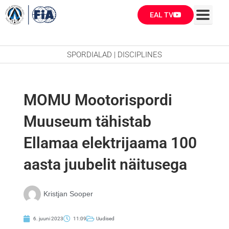
Skip
EAL TV
to
content
SPORDIALAD | DISCIPLINES
MOMU Mootorispordi
Muuseum tähistab
Ellamaa elektrijaama 100
aasta juubelit näitusega
Kristjan Sooper
6. juuni 2023
11:09
Uudised