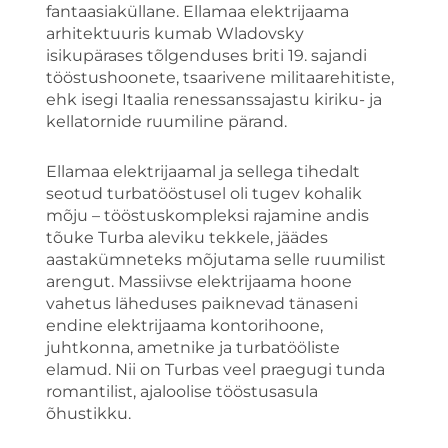
fantaasiaküllane. Ellamaa elektrijaama
arhitektuuris kumab Wladovsky
isikupärases tõlgenduses briti 19. sajandi
tööstushoonete, tsaarivene militaarehitiste,
ehk isegi Itaalia renessanssajastu kiriku- ja
kellatornide ruumiline pärand.
Ellamaa elektrijaamal ja sellega tihedalt
seotud turbatööstusel oli tugev kohalik
mõju – tööstuskompleksi rajamine andis
tõuke Turba aleviku tekkele, jäädes
aastakümneteks mõjutama selle ruumilist
arengut. Massiivse elektrijaama hoone
vahetus läheduses paiknevad tänaseni
endine elektrijaama kontorihoone,
juhtkonna, ametnike ja turbatööliste
elamud. Nii on Turbas veel praegugi tunda
romantilist, ajaloolise tööstusasula
õhustikku.