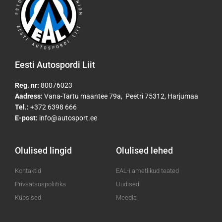
Eesti Autospordi Liit
Reg. nr:
80076023
Aadress:
Vana-Tartu maantee 79a, Peetri 75312, Harjumaa
Tel.:
+372 6398 666
E-post:
info@autosport.ee
Olulised lingid
Olulised lehed
Kontaktid
EAL-i ametlikud teated
Privaatsuspoliitika
Uudised
Küpsised
Meedia