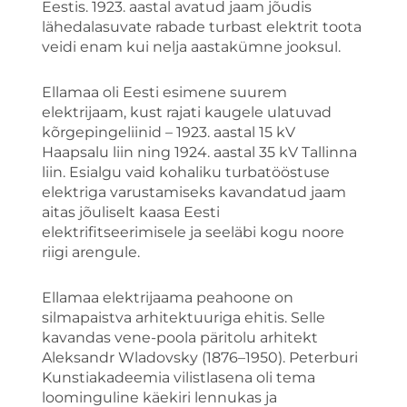
Eestis. 1923. aastal avatud jaam jõudis
lähedalasuvate rabade turbast elektrit toota
veidi enam kui nelja aastakümne jooksul.
Ellamaa oli Eesti esimene suurem
elektrijaam, kust rajati kaugele ulatuvad
kõrgepingeliinid – 1923. aastal 15 kV
Haapsalu liin ning 1924. aastal 35 kV Tallinna
liin. Esialgu vaid kohaliku turbatööstuse
elektriga varustamiseks kavandatud jaam
aitas jõuliselt kaasa Eesti
elektrifitseerimisele ja seeläbi kogu noore
riigi arengule.
Ellamaa elektrijaama peahoone on
silmapaistva arhitektuuriga ehitis. Selle
kavandas vene-poola päritolu arhitekt
Aleksandr Wladovsky (1876–1950). Peterburi
Kunstiakadeemia vilistlasena oli tema
loominguline käekiri lennukas ja