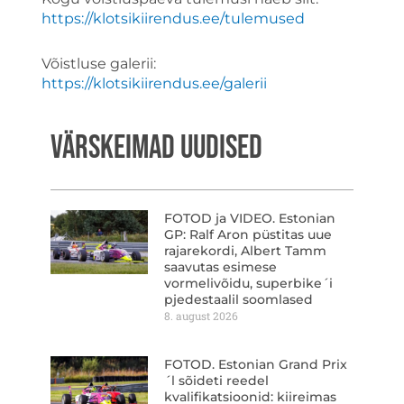
https://klotsikiirendus.ee/tulemused
Võistluse galerii:
https://klotsikiirendus.ee/galerii
VÄRSKEIMAD UUDISED
FOTOD ja VIDEO. Estonian
GP: Ralf Aron püstitas uue
rajarekordi, Albert Tamm
saavutas esimese
vormelivõidu, superbike´i
pjedestaalil soomlased
8. august 2026
FOTOD. Estonian Grand Prix
´l sõideti reedel
kvalifikatsioonid: kiireimas