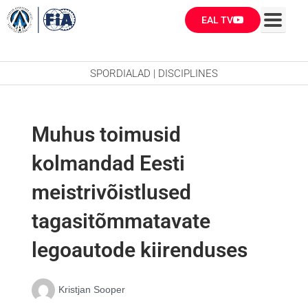
Skip
EAL TV
to
content
SPORDIALAD | DISCIPLINES
Muhus toimusid
kolmandad Eesti
meistrivõistlused
tagasitõmmatavate
legoautode kiirenduses
Kristjan Sooper