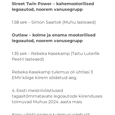
Street Twin Power – kahemootorilised
legoautod, noorem vanusegrupp
1.58 sek – Simon Saartok (Muhu lasteaed)
Outlaw – kolme ja enama mootorilised
legoautod, noorem vanusegrupp
1.35 sek – Rebeka Kasekamp (Tartu Luterlik
Peetri lasteaed)
Rebeka Kasekamp tulemus oli ühtlasi 3
EMV kõige kiirem sõidetud aeg.
4. Eesti meistrivõistlused
tagasitõmmatavate legoautode kiirenduses
toimuvad Muhus 2024. aasta mais.
Kogu võistluspäeva tulemusi näeb siit: