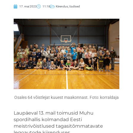
17. mai 2023
11:18
Kiirendus
,
Uudised
Osales 64 võistlejat kuuest maakonnast. Foto: korraldaja
Laupäeval 13. mail toimusid Muhu
spordihallis kolmandad Eesti
meistrivõistlused tagasitõmmatavate
legoautode kiirenduses.