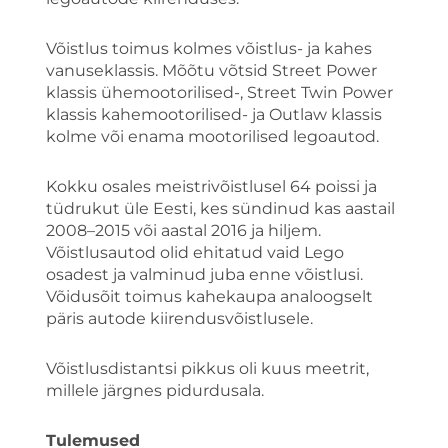
Võistlus toimus kolmes võistlus- ja kahes
vanuseklassis. Mõõtu võtsid Street Power
klassis ühemootorilised-, Street Twin Power
klassis kahemootorilised- ja Outlaw klassis
kolme või enama mootorilised legoautod.
Kokku osales meistrivõistlusel 64 poissi ja
tüdrukut üle Eesti, kes sündinud kas aastail
2008–2015 või aastal 2016 ja hiljem.
Võistlusautod olid ehitatud vaid Lego
osadest ja valminud juba enne võistlusi.
Võidusõit toimus kahekaupa analoogselt
päris autode kiirendusvõistlusele.
Võistlusdistantsi pikkus oli kuus meetrit,
millele järgnes pidurdusala.
Tulemused