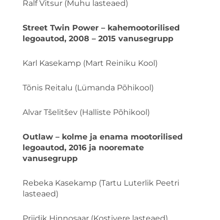
Ralf Vitsur (Muhu lasteaed)
Street Twin Power – kahemootorilised
legoautod, 2008 – 2015 vanusegrupp
Karl Kasekamp (Mart Reiniku Kool)
Tõnis Reitalu (Lümanda Põhikool)
Alvar Tšelitšev (Halliste Põhikool)
Outlaw – kolme ja enama mootorilised
legoautod, 2016 ja nooremate
vanusegrupp
Rebeka Kasekamp (Tartu Luterlik Peetri
lasteaed)
Priidik Hinnosaar (Kostivere lasteaed)