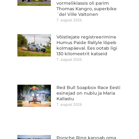
vormeliklassis oli parim
Thomas Kangro, superbike
´del Ville Valtonen
7. august 2026
Võistlejate registreerimine
Humus Paide Rallyle lõpeb
kolmapäeval. Ees ootab ligi
130 kilomeetrit katseid
7. august 2026
Red Bull Soapbox Race Eesti
esinejad on nublu ja Maria
Kallastu
7. august 2026
Porsche Ring kannab oma