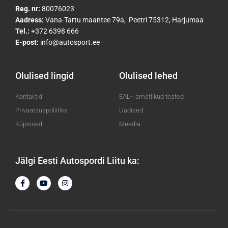
Reg. nr:
80076023
Aadress:
Vana-Tartu maantee 79a, Peetri 75312, Harjumaa
Tel.:
+372 6398 666
E-post:
info@autosport.ee
Olulised lingid
Olulised lehed
Kontaktid
EAL-i ametlikud teated
Privaatsuspoliitika
Uudised
Küpsised
Meedia
Jälgi Eesti Autospordi Liitu ka:
F
Y
I
a
o
n
c
u
s
e
t
t
b
u
a
o
b
g
o
e
r