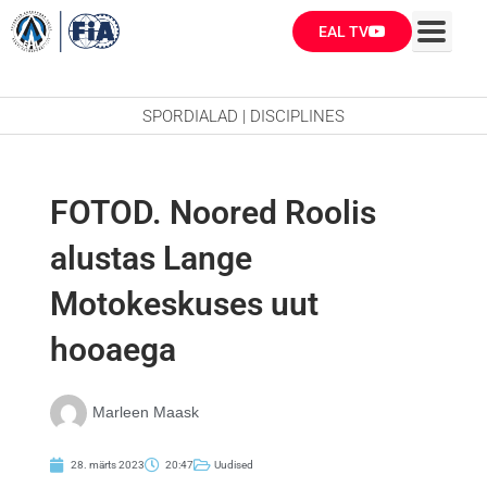
Skip
EAL TV
to
content
SPORDIALAD | DISCIPLINES
FOTOD. Noored Roolis
alustas Lange
Motokeskuses uut
hooaega
Marleen Maask
28. märts 2023
20:47
Uudised