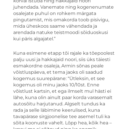
kõrval istuda ning hakkajaid noori
juhendada. Vanemate ning kogenenumate
osalejate puhul on rohkem märgata
pingutamist, mis omakorda toob pisivigu,
mida üheskoos saame vähendada ja
arendada natuke teistmoodi sõiduoskusi
kui päris algajatel.”
Kuna esimene etapp tõi rajale ka tõepoolest
palju uusi ja hakkajaid noori, siis üks täiesti
esmakordne osaleja, Armin sõnas peale
võistluspäeva, et tema jaoks oli saadud
kogemus suurepärane: “Ütleksin, et see
kogemus oli minu jaoks 10/10st. Enne
võistlust kartsin, et ega ilmselt mul hästi ei
lähe, kuna olin ainult paar korda varasemalt
autosõitu harjutanud. Algselt tundus ka
rada ja selle läbimine keerulised, kuna
tavapärase sirgjoonelise tee asemel tuli ka
sõita koonuste vahelt. Lõpp hea, kõik hea –