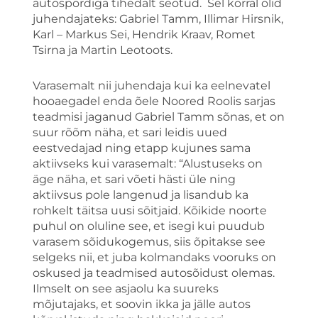
autospordiga tihedalt seotud. Sel korral olid
juhendajateks: Gabriel Tamm, Illimar Hirsnik,
Karl – Markus Sei, Hendrik Kraav, Romet
Tsirna ja Martin Leotoots.
Varasemalt nii juhendaja kui ka eelnevatel
hooaegadel enda õele Noored Roolis sarjas
teadmisi jaganud Gabriel Tamm sõnas, et on
suur rõõm näha, et sari leidis uued
eestvedajad ning etapp kujunes sama
aktiivseks kui varasemalt: “Alustuseks on
äge näha, et sari võeti hästi üle ning
aktiivsus pole langenud ja lisandub ka
rohkelt täitsa uusi sõitjaid. Kõikide noorte
puhul on oluline see, et isegi kui puudub
varasem sõidukogemus, siis õpitakse see
selgeks nii, et juba kolmandaks vooruks on
oskused ja teadmised autosõidust olemas.
Ilmselt on see asjaolu ka suureks
mõjutajaks, et soovin ikka ja jälle autos