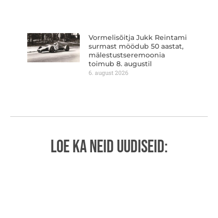
Vormelisõitja Jukk Reintami
surmast möödub 50 aastat,
mälestustseremoonia
toimub 8. augustil
6. august 2026
LOE KA NEID UUDISEID: