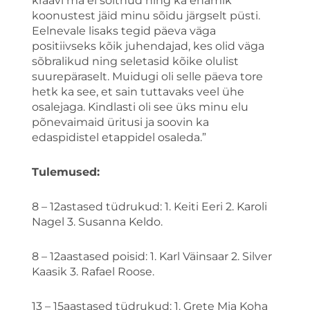
kraavi ma ei sõitnud ning ka enamik
koonustest jäid minu sõidu järgselt püsti.
Eelnevale lisaks tegid päeva väga
positiivseks kõik juhendajad, kes olid väga
sõbralikud ning seletasid kõike olulist
suurepäraselt. Muidugi oli selle päeva tore
hetk ka see, et sain tuttavaks veel ühe
osalejaga. Kindlasti oli see üks minu elu
põnevaimaid üritusi ja soovin ka
edaspidistel etappidel osaleda.”
Tulemused:
8 – 12astased tüdrukud: 1. Keiti Eeri 2. Karoli
Nagel 3. Susanna Keldo.
8 – 12aastased poisid: 1. Karl Väinsaar 2. Silver
Kaasik 3. Rafael Roose.
13 – 15aastased tüdrukud: 1. Grete Mia Koha