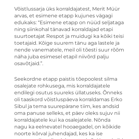
Võistlussarja üks korraldajatest, Merit Müür
arvas, et esimene etapp kujunes vägagi
edukaks: “Esimene etapp on nüüd seljataga
ning siinkohal tänavad korraldajad etapi
suurtoetajat Respot ja muidugi ka kõiki teisi
toetajaid. Kõige suurem tänu aga lastele ja
nende vanematele, meil oli tõesti suur rõõm
näha juba esimesel etapil niivõrd palju
osavõtjaid.”.
Seekordne etapp paistis tõepoolest silma
osalejate rohkusega, mis korraldajatele
endilegi osutus suureks üllatuseks. Õnneks
oli taaskord võistluspäeva korraldamas Erko
Sibul ja tema suurepärane tiim, kes andsid
oma panuse selleks, et päev oleks sujuv nii
korraldajatele kui ka osalejatele. Nõnda
nagu ka eelnevatel hooaegadel, on kõikide
noorte kõrval juhendajad, kes ka ise