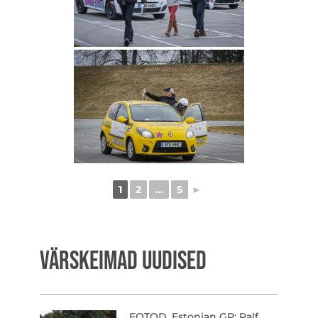
1
2
...
5
►
VÄRSKEIMAD UUDISED
FOTOD. Estonian GP: Ralf