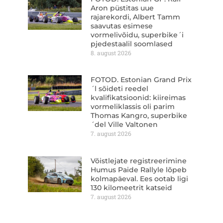
Aron püstitas uue
rajarekordi, Albert Tamm
saavutas esimese
vormelivõidu, superbike´i
pjedestaalil soomlased
8. august 2026
FOTOD. Estonian Grand Prix
´l sõideti reedel
kvalifikatsioonid: kiireimas
vormeliklassis oli parim
Thomas Kangro, superbike
´del Ville Valtonen
7. august 2026
Võistlejate registreerimine
Humus Paide Rallyle lõpeb
kolmapäeval. Ees ootab ligi
130 kilomeetrit katseid
7. august 2026