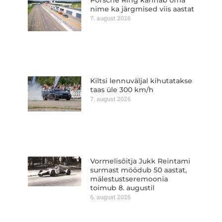
Porsche Ring kannab oma
nime ka järgmised viis aastat
7. august 2026
Kiltsi lennuväljal kihutatakse
taas üle 300 km/h
7. august 2026
Vormelisõitja Jukk Reintami
surmast möödub 50 aastat,
mälestustseremoonia
toimub 8. augustil
6. august 2026