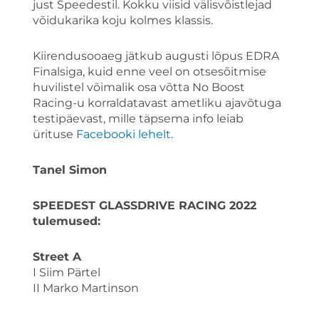
just Speedestil. Kokku viisid välisvõistlejad
võidukarika koju kolmes klassis.
Kiirendusooaeg jätkub augusti lõpus EDRA
Finalsiga, kuid enne veel on otsesõitmise
huvilistel võimalik osa võtta No Boost
Racing-u korraldatavast ametliku ajavõtuga
testipäevast, mille täpsema info leiab
ürituse
Facebooki lehelt
.
Tanel Simon
SPEEDEST GLASSDRIVE RACING 2022
tulemused:
Street A
I Siim Pärtel
II Marko Martinson