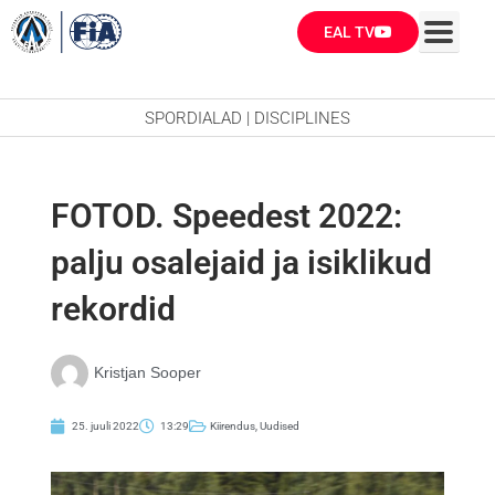
Skip
EAL TV
to
content
SPORDIALAD | DISCIPLINES
FOTOD. Speedest 2022:
palju osalejaid ja isiklikud
rekordid
Kristjan Sooper
25. juuli 2022
13:29
Kiirendus
,
Uudised