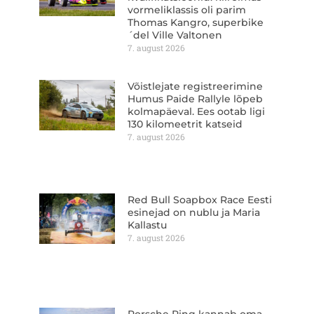
vormeliklassis oli parim
Thomas Kangro, superbike
´del Ville Valtonen
7. august 2026
Võistlejate registreerimine
Humus Paide Rallyle lõpeb
kolmapäeval. Ees ootab ligi
130 kilomeetrit katseid
7. august 2026
Red Bull Soapbox Race Eesti
esinejad on nublu ja Maria
Kallastu
7. august 2026