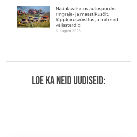
Nädalavahetus autospordis:
ringraja- ja maastikusõit,
lõppkiirusvõistlus ja mitmed
välisstardid
6. august 2026
LOE KA NEID UUDISEID: