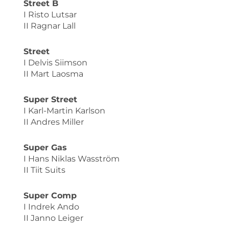
Street B
I Risto Lutsar
II Ragnar Lall
Street
I Delvis Siimson
II Mart Laosma
Super Street
I Karl-Martin Karlson
II Andres Miller
Super Gas
I Hans Niklas Wasström
II Tiit Suits
Super Comp
I Indrek Ando
II Janno Leiger