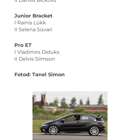
II Daniils Bičkovs
Junior Bracket
I Rainis Lükk
II Selena Süvari
Pro ET
I Vladimirs Diduks
II Delvis Siimson
Fotod: Tanel Simon