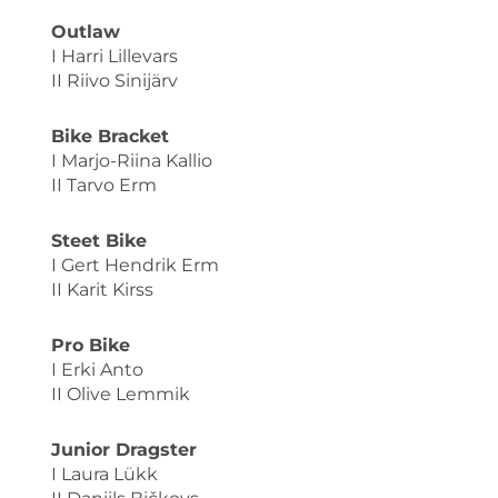
Outlaw
I Harri Lillevars
II Riivo Sinijärv
Bike Bracket
I Marjo-Riina Kallio
II Tarvo Erm
Steet Bike
I Gert Hendrik Erm
II Karit Kirss
Pro Bike
I Erki Anto
II Olive Lemmik
Junior Dragster
I Laura Lükk