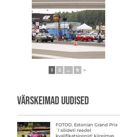
1
2
...
9
►
VÄRSKEIMAD UUDISED
FOTOD. Estonian Grand Prix
´l sõideti reedel
kvalifikatsioonid: kiireimas