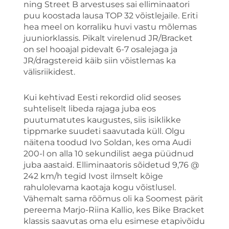
ning Street B arvestuses sai elliminaatori
puu koostada lausa TOP 32 võistlejaile. Eriti
hea meel on korraliku huvi vastu mõlemas
juuniorklassis. Pikalt virelenud JR/Bracket
on sel hooajal pidevalt 6-7 osalejaga ja
JR/dragstereid käib siin võistlemas ka
välisriikidest.
Kui kehtivad Eesti rekordid olid seoses
suhteliselt libeda rajaga juba eos
puutumatutes kaugustes, siis isiklikke
tippmarke suudeti saavutada küll. Olgu
näitena toodud Ivo Soldan, kes oma Audi
200-l on alla 10 sekundilist aega püüdnud
juba aastaid. Elliminaatoris sõidetud 9,76 @
242 km/h tegid Ivost ilmselt kõige
rahulolevama kaotaja kogu võistlusel.
Vähemalt sama rõõmus oli ka Soomest pärit
pereema Marjo-Riina Kallio, kes Bike Bracket
klassis saavutas oma elu esimese etapivõidu