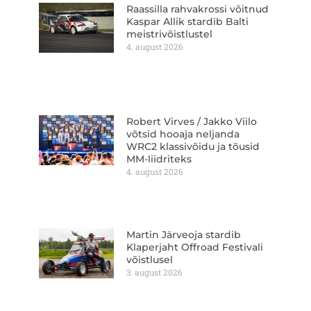
Raassilla rahvakrossi võitnud
Kaspar Allik stardib Balti
meistrivõistlustel
4. august 2026
Robert Virves / Jakko Viilo
võtsid hooaja neljanda
WRC2 klassivõidu ja tõusid
MM-liidriteks
4. august 2026
Martin Järveoja stardib
Klaperjaht Offroad Festivali
võistlusel
3. august 2026