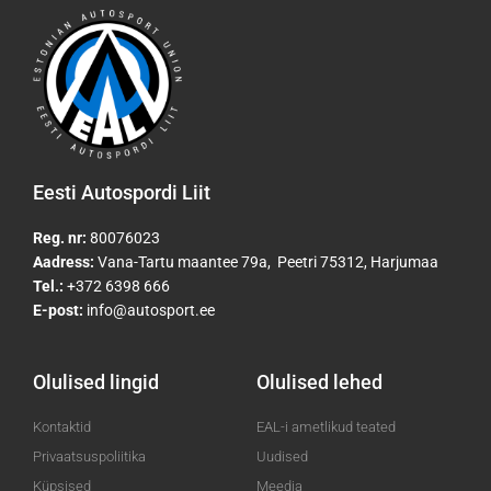
Eesti Autospordi Liit
Reg. nr:
80076023
Aadress:
Vana-Tartu maantee 79a, Peetri 75312, Harjumaa
Tel.:
+372 6398 666
E-post:
info@autosport.ee
Olulised lingid
Olulised lehed
Kontaktid
EAL-i ametlikud teated
Privaatsuspoliitika
Uudised
Küpsised
Meedia