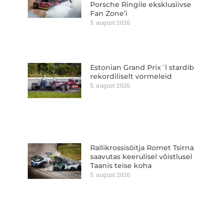
Porsche Ringile eksklusiivse
Fan Zone’i
5. august 2026
Estonian Grand Prix´l stardib
rekordiliselt vormeleid
5. august 2026
Rallikrossisõitja Romet Tsirna
saavutas keerulisel võistlusel
Taanis teise koha
5. august 2026