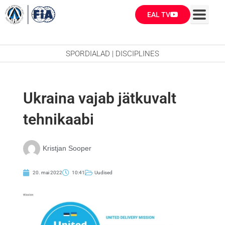
Skip
EAL TV
to
content
SPORDIALAD | DISCIPLINES
Ukraina vajab jätkuvalt
tehnikaabi
Kristjan Sooper
20. mai 2022
10:41
Uudised