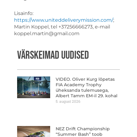
Lisainfo:
https://www.uniteddeliverymission.com/
;
Martin Koppel, tel +37256666273, e-mail
koppel.martin@gmail.com
VÄRSKEIMAD UUDISED
VIDEO. Oliver Kurg lõpetas
FIA Academy Trophy
üheksanda tulemusega,
Albert Tamm EM-il 29. kohal
5. august 2026
NEZ Drift Championship
“Summer Bash” toob