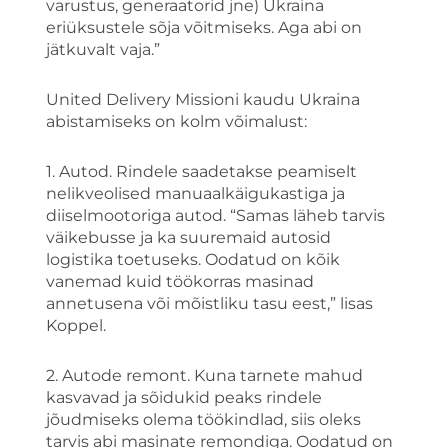
varustus, generaatorid jne) Ukraina
eriüksustele sõja võitmiseks. Aga abi on
jätkuvalt vaja.”
United Delivery Missioni kaudu Ukraina
abistamiseks on kolm võimalust:
1. Autod. Rindele saadetakse peamiselt
nelikveolised manuaalkäigukastiga ja
diiselmootoriga autod. “Samas läheb tarvis
väikebusse ja ka suuremaid autosid
logistika toetuseks. Oodatud on kõik
vanemad kuid töökorras masinad
annetusena või mõistliku tasu eest,” lisas
Koppel.
2. Autode remont. Kuna tarnete mahud
kasvavad ja sõidukid peaks rindele
jõudmiseks olema töökindlad, siis oleks
tarvis abi masinate remondiga. Oodatud on