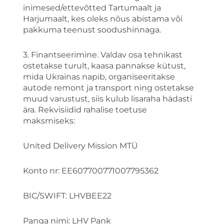
inimesed/ettevõtted Tartumaalt ja
Harjumaalt, kes oleks nõus abistama või
pakkuma teenust soodushinnaga.
3. Finantseerimine. Valdav osa tehnikast
ostetakse turult, kaasa pannakse kütust,
mida Ukrainas napib, organiseeritakse
autode remont ja transport ning ostetakse
muud varustust, siis kulub lisaraha hädasti
ära. Rekvisiidid rahalise toetuse
maksmiseks:
United Delivery Mission MTÜ
Konto nr: EE607700771007795362
BIC/SWIFT: LHVBEE22
Panga nimi: LHV Pank